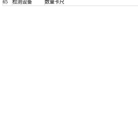
65
检测设备
数量卡尺