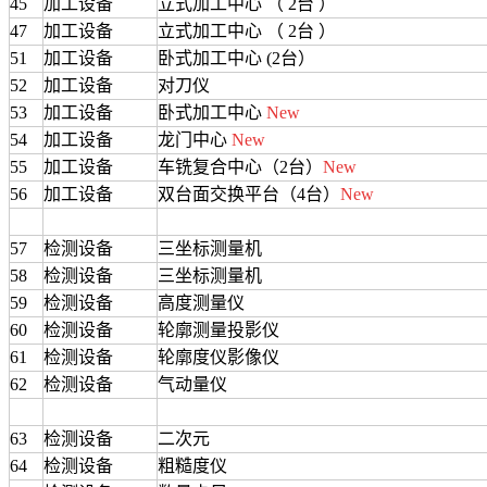
45
加工设备
立式
加工中心 （ 2台 ）
47
加工设备
立式
加工中心 （ 2台 ）
51
加工设备
卧式
加工中心
(2台）
52
加工设备
对刀仪
53
加工设备
卧式加工中心
New
54
加工设备
龙门中心
New
55
加工设备
车铣复合中心（2台）
New
56
加工设备
双台面交换平台（4台）
New
57
检测设备
三坐标测量机
58
检测设备
三坐标测量机
59
检测设备
高度测量仪
60
检测设备
轮廓测量投影仪
61
检测设备
轮廓度仪影像仪
62
检测设备
气动量仪
63
检测设备
二次元
64
检测设备
粗糙度仪