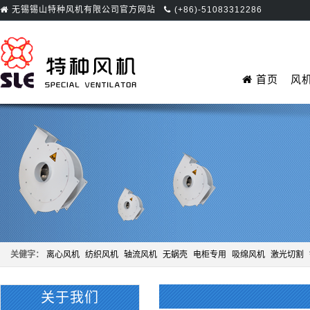
无锡锡山特种风机有限公司官方网站
(+86)-51083312286
首页
风
关健字：
离心风机
纺织风机
轴流风机
无蜗壳
电柜专用
吸绵风机
激光切割
关于我们