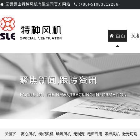
无锡锡山特种风机有限公司官方网站
(+86)-51083312286
首页
风
关健字：
离心风机
纺织风机
轴流风机
无蜗壳
电柜专用
吸绵风机
激光切割