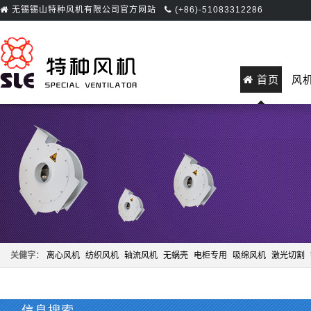
无锡锡山特种风机有限公司官方网站
(+86)-51083312286
首页
风
关健字：
离心风机
纺织风机
轴流风机
无蜗壳
电柜专用
吸绵风机
激光切割