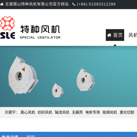
无锡锡山特种风机有限公司官方网站
(+86)-51083312286
首页
风
关健字：
离心风机
纺织风机
轴流风机
无蜗壳
电柜专用
吸绵风机
激光切割