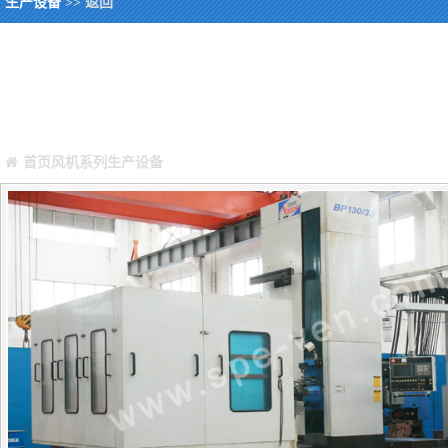
生产设备
>> 返回
您当前所在位置：
Warning
: Missing argument 4 for GetPosStr(), called in /webHome/hos
/webHome/host5404692/www/include/func.class.php
on line
396
首页
风机系列
生产设备
正文