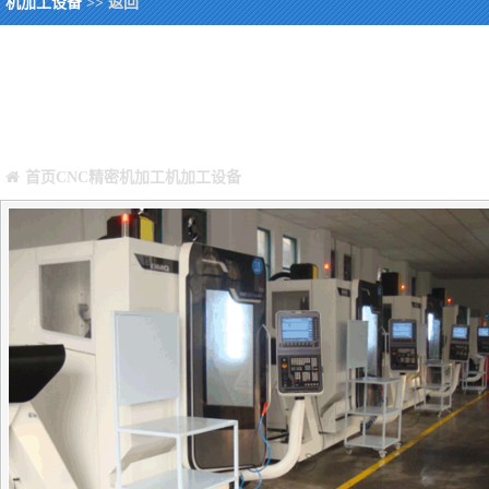
机加工设备
>> 返回
您当前所在位置：
Warning
: Missing argument 4 for GetPosStr(), called in /webHome/hos
/webHome/host5404692/www/include/func.class.php
on line
396
首页
CNC精密机加工
机加工设备
正文