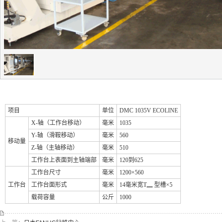
项目
单位
DMC 1035V ECOLINE
X-轴（工作台移动）
毫米
1035
Y-轴（滑鞍移动）
毫米
560
移动量
Z-轴（主轴移动）
毫米
510
工作台上表面到主轴端部
毫米
120到625
工作台尺寸
毫米
1200×560
工作台
工作台面形式
毫米
14毫米宽T▁ 型槽×5
载荷容量
公斤
1000