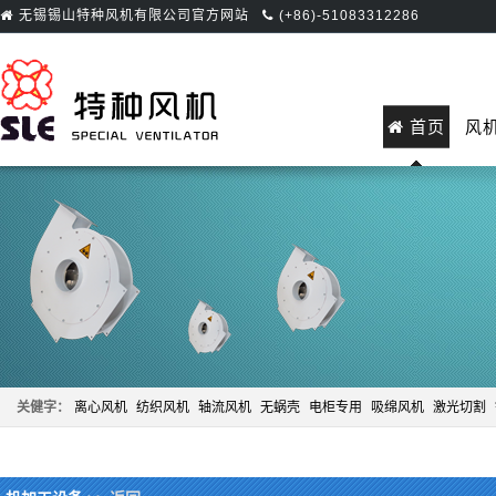
无锡锡山特种风机有限公司官方网站
(+86)-51083312286
首页
风
关健字：
离心风机
纺织风机
轴流风机
无蜗壳
电柜专用
吸绵风机
激光切割