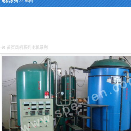
电机系列
>> 返回
您当前所在位置：
Warning
: Missing argument 4 for GetPosStr(), called in /webHome/hos
/webHome/host5404692/www/include/func.class.php
on line
396
首页
风机系列
电机系列
正文