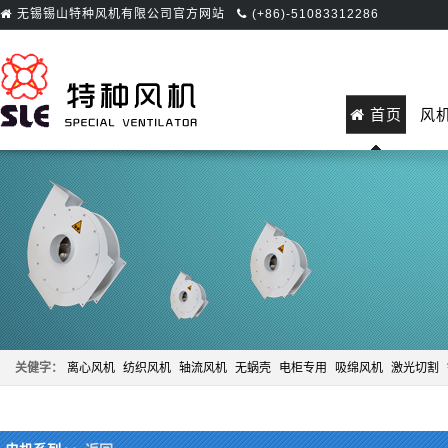
无锡锡山特种风机有限公司官方网站
(+86)-51083312286
首页
风
关健字：
离心风机
纺织风机
轴流风机
无蜗壳
电柜专用
吸绵风机
激光切割