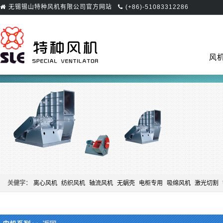
无锡锡山特种风机有限公司官方网站
(+86)-51083312286
首页
风
关健字：
离心风机
纺织风机
轴流风机
无蜗壳
电柜专用
吸绵风机
激光切割