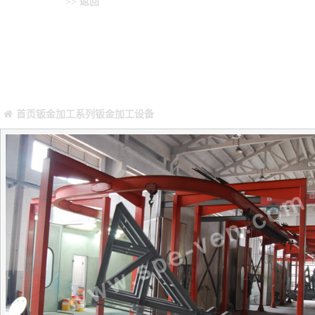
钣金加工设备
>> 返回
您当前所在位置：
Warning
: Missing argument 4 for GetPosStr(), called in /webHome/hos
/webHome/host5404692/www/include/func.class.php
on line
396
首页
钣金加工系列
钣金加工设备
正文