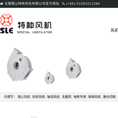
无锡锡山特种风机有限公司官方网站
(+86)-51083312286
首页
风
关健字：
离心风机
纺织风机
轴流风机
无蜗壳
电柜专用
吸绵风机
激光切割