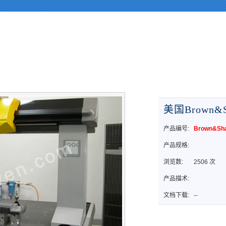
tr(), called in /webHome/host5404692/www/Cn_proshow.php on line 88 an
lass.php
on line
396
美国Brown&
产品编号:
Brown&Sh
产品规格:
浏览数:
2506 次
产品描术:
文档下载:
--