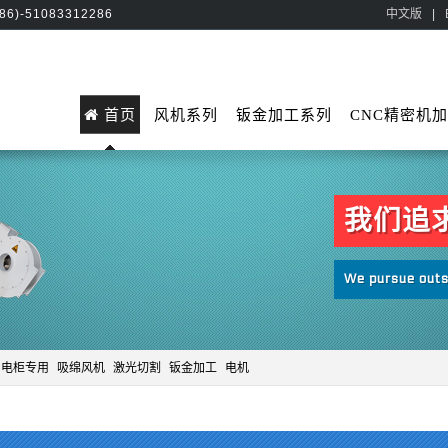
+86)-51083312286
中文版
|
首页
风机系列
钣金加工系列
CNC精密机
电柜专用
吸绵风机
激光切割
钣金加工
电机