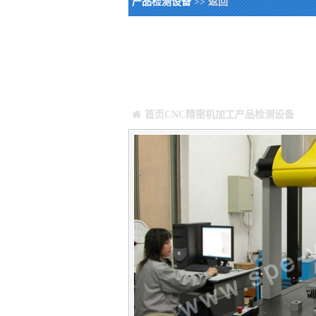
产品检测设备
>> 返回
您当前所在位置：
Warning
: Missing argument 4 for GetPosS
/webHome/host5404692/www/include/func.c
首页
CNC精密机加工
产品检测设备
正文