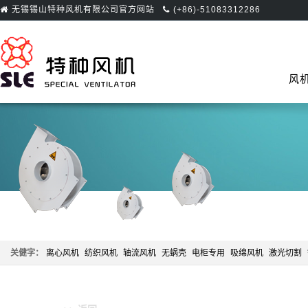
无锡锡山特种风机有限公司官方网站
(+86)-51083312286
首页
风
关健字：
离心风机
纺织风机
轴流风机
无蜗壳
电柜专用
吸绵风机
激光切割