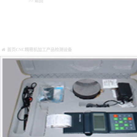
产品检测设备
>> 返回
您当前所在位置：
Warning
: Missing argument 4 for GetPosStr(), called in /webHome/hos
/webHome/host5404692/www/include/func.class.php
on line
396
首页
CNC精密机加工
产品检测设备
正文