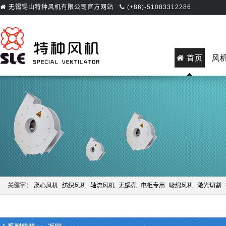
无锡锡山特种风机有限公司官方网站
(+86)-51083312286
首页
风
关健字：
离心风机
纺织风机
轴流风机
无蜗壳
电柜专用
吸绵风机
激光切割