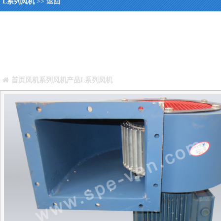
L系列风机
>> 返回
您当前所在位置：
Warning
: Missing argument 4 for GetPosStr(), called in /webHome/hos
/webHome/host5404692/www/include/func.class.php
on line
396
首页
风机系列
风机产品
L系列风机
正文