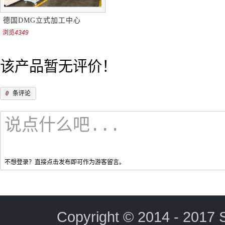
德国DMG立式加工中心
浏览
4349
该产品暂无评价！
0
条评论
不想登录？直接点击发布即可作为游客留言。
Copyright © 2014 - 2017 