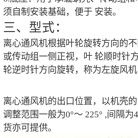
须自制安装基础，便于 安装。
三、型式：
离心通风机根据叶轮旋转方向的不
或传动组一侧正视，叶 轮顺时针方
轮逆时针方向旋转，称为左旋风机，
离心通风机的出口位置，以机壳的
调整范围一般为0°〜 225° ,间
货亦可提供。