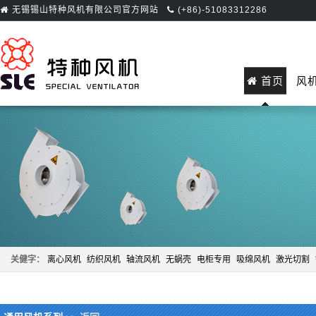
无锡锡山特种风机有限公司官方网站
(+86)-51083312286
首页
风
关健字：
离心风机
纺织风机
轴流风机
无蜗壳
电柜专用
吸绵风机
激光切割