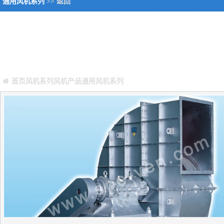
通用风机系列
>> 返回
您当前所在位置：
Warning
: Missing argument 4 for GetPosStr(), called in /webHome/hos
/webHome/host5404692/www/include/func.class.php
on line
396
首页
风机系列
风机产品
通用风机系列
正文