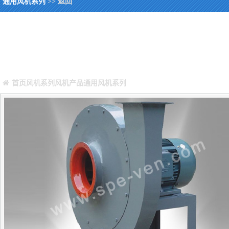
通用风机系列
>> 返回
您当前所在位置：
Warning
: Missing argument 4 for GetPosStr(), called in /webHome/hos
/webHome/host5404692/www/include/func.class.php
on line
396
首页
风机系列
风机产品
通用风机系列
正文