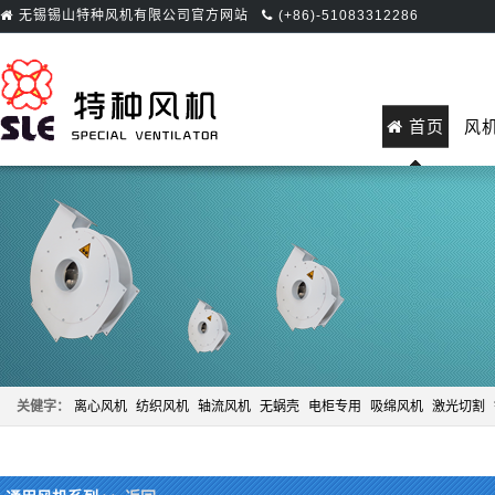
无锡锡山特种风机有限公司官方网站
(+86)-51083312286
首页
风
关健字：
离心风机
纺织风机
轴流风机
无蜗壳
电柜专用
吸绵风机
激光切割