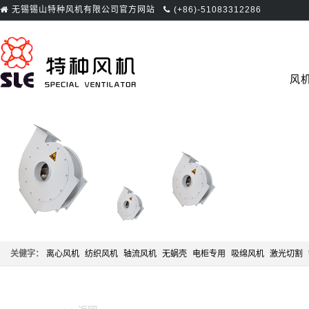
无锡锡山特种风机有限公司官方网站
(+86)-51083312286
首页
风
关健字：
离心风机
纺织风机
轴流风机
无蜗壳
电柜专用
吸绵风机
激光切割