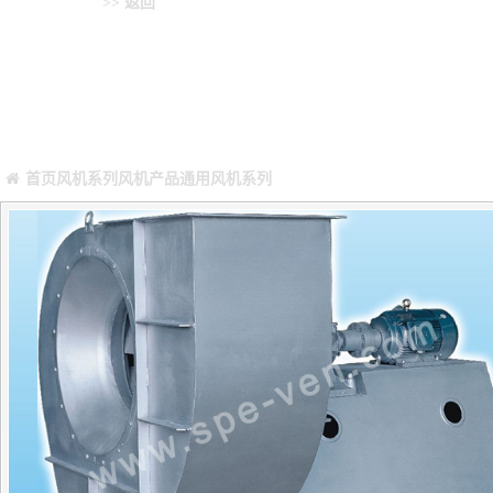
通用风机系列
>> 返回
您当前所在位置：
Warning
: Missing argument 4 for GetPosStr(), called in /webHome/hos
/webHome/host5404692/www/include/func.class.php
on line
396
首页
风机系列
风机产品
通用风机系列
正文