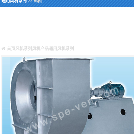
通用风机系列
>> 返回
您当前所在位置：
Warning
: Missing argument 4 for GetPosStr(), called in /webHome/hos
/webHome/host5404692/www/include/func.class.php
on line
396
首页
风机系列
风机产品
通用风机系列
正文