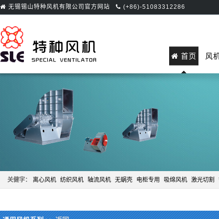
无锡锡山特种风机有限公司官方网站
(+86)-51083312286
首页
风
关健字：
离心风机
纺织风机
轴流风机
无蜗壳
电柜专用
吸绵风机
激光切割