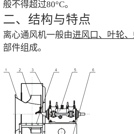
般不得超过80°C。
二、结构与特点
离心通风机一般由
进风口、叶轮、
部件组成。