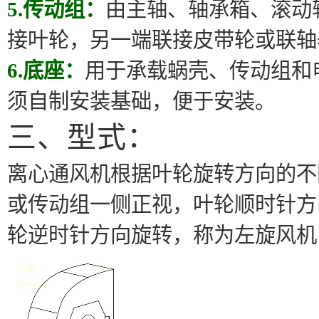
5.传动组：
由主轴、轴承箱、滚动
接叶轮，另一端联接皮带轮或联轴
6.底座：
用于承载蜗壳、传动组和
须自制安装基础，便于安装。
三、型式：
离心通风机根据叶轮旋转方向的不
或传动组一侧正视，叶轮顺时针方
轮逆时针方向旋转，称为左旋风机