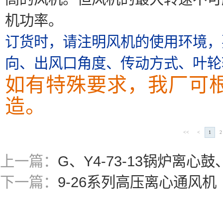
机功率。
订货时，请注明风机的使用环境，
向、出风口角度、传动方式、叶轮
如有特殊要求，我厂可
造。
<<
<
1
2
上一篇：
G、Y4-73-13锅炉离心
下一篇：
9-26系列高压离心通风机