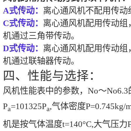
A式传动：
离心通风机不配用传动
C式传动：
离心通风机配用传动组
机通过三角带传动。
D式传动：
离心通风机配用传动组
机通过联轴器传动。
四、性能与选择：
风机性能表中的参数，No〜No6.3
P
=101325
P
,气体密度P=0.745kg/
a
a
机是按气体温度t=140°C,大气压力