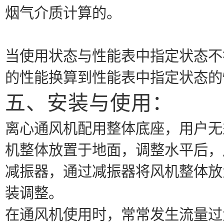
烟气介质计算的。
当使用状态与性能表中指定状态不
的性能换算到性能表中指定状态的
五、安装与使用：
离心通风机配用整体底座，用户无
机整体放置于地面，调整水平后，
减振器，通过减振器将风机整体放
装调整。
在通风机使用时，常常发生流量过