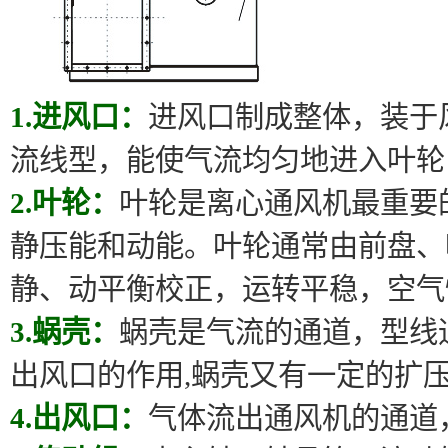
1.进风口：
进风口制成整体，装于
流线型，能使气流均匀地进入叶轮
2.叶轮：
叶轮是离心通风机最重要
静压能和动能。叶轮通常由前盘、
静、动平衡校正，运转平稳，空气
3.蜗壳：
蜗壳是气流的通道，型线
出风口的作用,
蜗壳
又有一定的扩
4.出风口：
气体流出通风机的通道