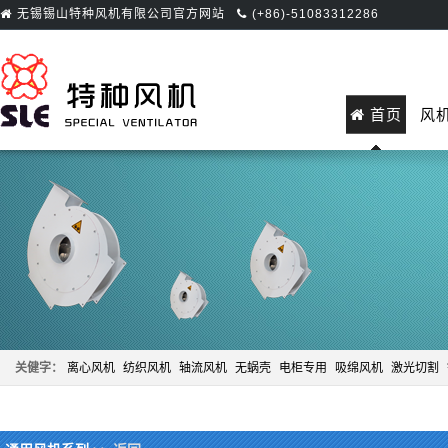
无锡锡山特种风机有限公司官方网站
(+86)-51083312286
首页
风
关健字：
离心风机
纺织风机
轴流风机
无蜗壳
电柜专用
吸绵风机
激光切割