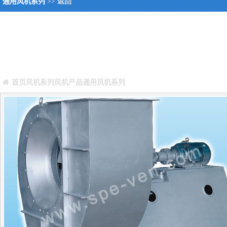
通用风机系列
>> 返回
您当前所在位置：
Warning
: Missing argument 4 for GetPosStr(), called in /webHome/hos
/webHome/host5404692/www/include/func.class.php
on line
396
首页
风机系列
风机产品
通用风机系列
正文