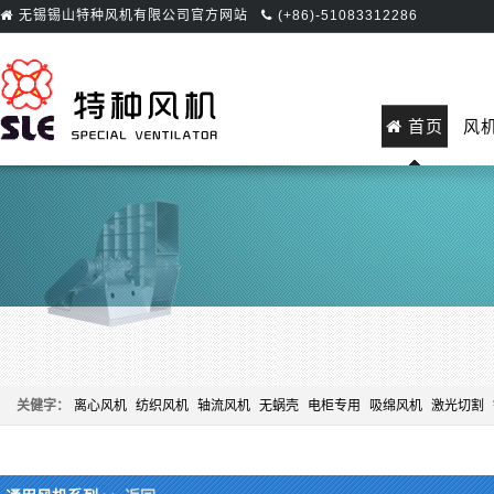
无锡锡山特种风机有限公司官方网站
(+86)-51083312286
首页
风
关健字：
离心风机
纺织风机
轴流风机
无蜗壳
电柜专用
吸绵风机
激光切割