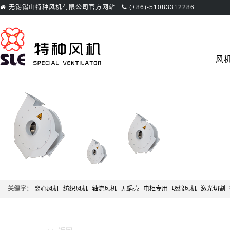
无锡锡山特种风机有限公司官方网站
(+86)-51083312286
首页
风
关健字：
离心风机
纺织风机
轴流风机
无蜗壳
电柜专用
吸绵风机
激光切割