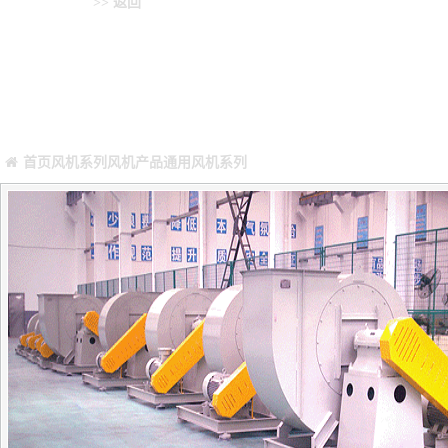
通用风机系列
>> 返回
您当前所在位置：
Warning
: Missing argument 4 for GetPosStr(), called in /webHome/hos
/webHome/host5404692/www/include/func.class.php
on line
396
首页
风机系列
风机产品
通用风机系列
正文