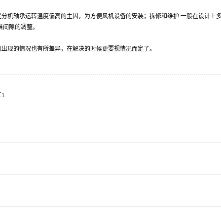
是分机轴承运转温度偏高的主因，为方便风机设备的安装；拆修和维护.一般在设计上
当间隙的凋整。
机出现的情况也有所差异，在解决的时候更要视情况而定了。
1