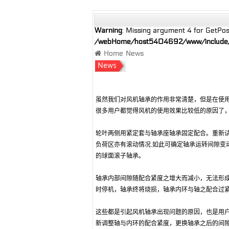
Panel beating
Centrifugal fan
Warning
: Missing argument 4 for GetPo
/webHome/host5404692/www/include/f
Home
News
News
虽然我们对风机轴承的作用非常清楚，但是在使
很多用户都觉得风机的使用效果比较低的原因了
轮叶两侧用紧定套与轴承座轴承固定配合。重新
负荷区亦有滚动情况.如此可确定轴承运转间隙
的球面滚子轴承。
轴承内部间隙随配合紧度之增大而减小，无法形
时停机，轴承终将烧损，轴承内环与轴之配合过
这些都是引起风机轴承出现问题的原因，也是用
新调整轴与内环的配合紧度，更换轴承之后的间隙