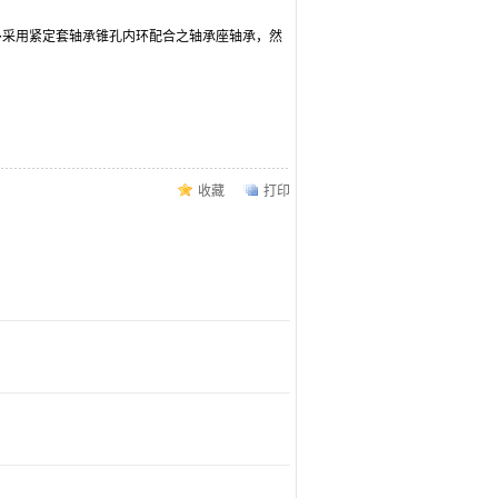
多采用紧定套轴承锥孔内环配合之轴承座轴承，然
收藏
打印