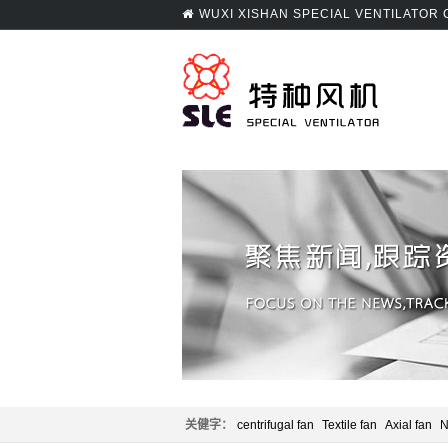
WUXI XISHAN SPECIAL VENTILATOR
关健字：
centrifugal fan
Textile fan
Axial fan
N