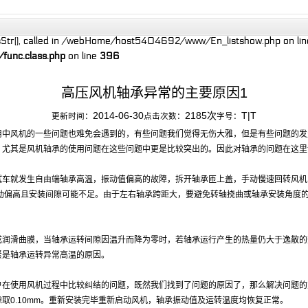
sStr(), called in /webHome/host5404692/www/En_listshow.php on line
unc.class.php
on line
396
高压风机轴承异常的主要原因1
2014-06-30
2185次
T
|
T
更新时间：
点击次数：
字号：
用中风机的一些问题也难免会遇到的，有些问题我们觉得无伤大雅，但是有些问题的发
，尤其是风机轴承的使用问题在这些问题中更是比较突出的。因此对轴承的问题在这里
试车就发生自由端轴承高温，振动值偏高的故障，拆开轴承匝上盖，手动慢速回转风机
变动偏高且安装间隙可能不足。由于左右轴承跨距大，要避免转轴挠曲或轴承安装角度
成润滑曲膜，当轴承运转间隙因温升而降为零时，若轴承运行产生的热量仍大于逸散的
紧是轴承运转异常高温的原因。
户在使用风机过程中比较纠结的问题，既然我们找到了问题的原因了，那么解决问题的
取0.10mm。重新安装完毕重新启动风机，轴承振动值及运转温度均恢复正常。