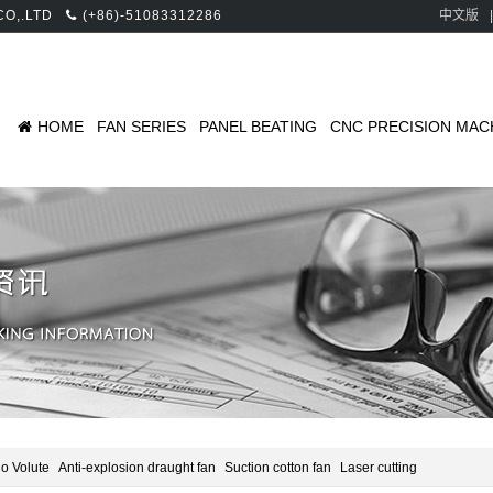
 CO,.LTD
(+86)-51083312286
中文版
|
HOME
FAN SERIES
PANEL BEATING
CNC PRECISION MAC
o Volute
Anti-explosion draught fan
Suction cotton fan
Laser cutting