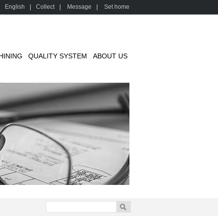
English
|
Collect
|
Message
|
Set home
HINING
QUALITY SYSTEM
ABOUT US